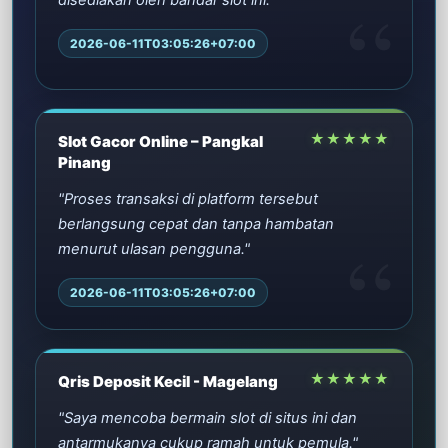
disediakan oleh bandar slot ini."
2026-06-11T03:05:26+07:00
★★★★★
Slot Gacor Online – Pangkal
Pinang
"Proses transaksi di platform tersebut
berlangsung cepat dan tanpa hambatan
menurut ulasan pengguna."
2026-06-11T03:05:26+07:00
★★★★★
Qris Deposit Kecil - Magelang
"Saya mencoba bermain slot di situs ini dan
antarmukanya cukup ramah untuk pemula."