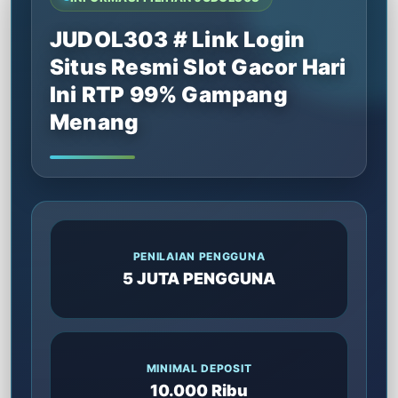
JUDOL303 # Link Login
Situs Resmi Slot Gacor Hari
Ini RTP 99% Gampang
Menang
PENILAIAN PENGGUNA
5 JUTA PENGGUNA
MINIMAL DEPOSIT
10.000 Ribu