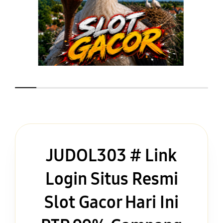
JUDOL303 # Link
Login Situs Resmi
Slot Gacor Hari Ini