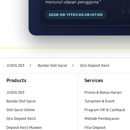
menurut ulasan pengguna."
2026-06-11T03:05:26+07:00
JUDOL303
>
Bandar Slot Gacor
>
Qris Deposit Kecil
Footer Navigation
Products
Services
JUDOL303
Promo & Bonus Harian
Bandar Slot Gacor
Turnamen & Event
Slot Gacor Online
Program VIP & Cashback
Qris Deposit Kecil
Metode Pembayaran
Deposit Kecil Maxwin
Fitur Deposit