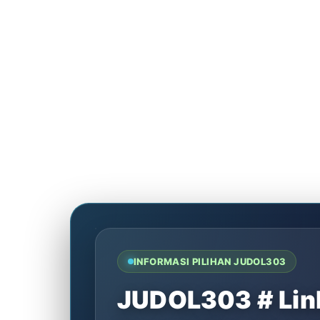
Layer Popup Close
INFORMASI PILIHAN JUDOL303
JUDOL303 # Link