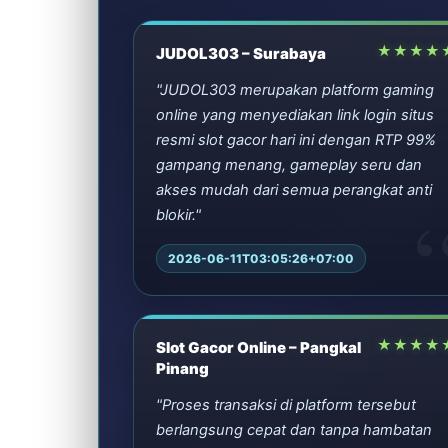
★★★★
JUDOL303 – Surabaya
"JUDOL303 merupakan platform gaming
online yang menyediakan link login situs
resmi slot gacor hari ini dengan RTP 99%
gampang menang, gameplay seru dan
akses mudah dari semua perangkat anti
blokir."
2026-06-11T03:05:26+07:00
★★★★
Slot Gacor Online – Pangkal
Pinang
"Proses transaksi di platform tersebut
berlangsung cepat dan tanpa hambatan