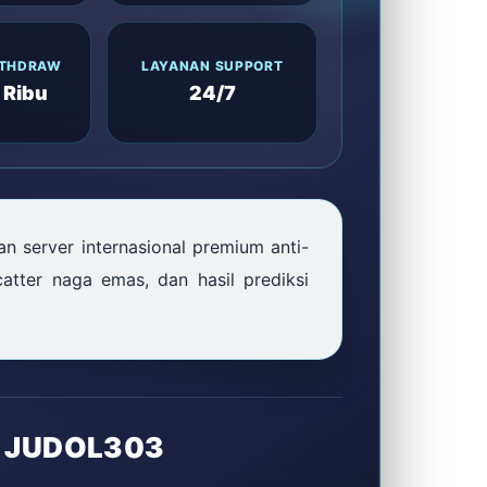
ITHDRAW
LAYANAN SUPPORT
 Ribu
24/7
n server internasional premium anti-
atter naga emas, dan hasil prediksi
A JUDOL303