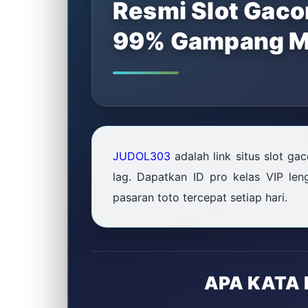
Resmi Slot Gacor
99% Gampang 
JUDOL303
adalah link situs slot g
lag. Dapatkan ID pro kelas VIP len
pasaran toto tercepat setiap hari.
APA KATA 