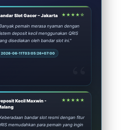
★★★★☆
andar Slot Gacor – Jakarta
Banyak pemain merasa nyaman dengan
istem deposit kecil menggunakan QRIS
ang disediakan oleh bandar slot ini."
2026-06-11T03:05:26+07:00
★★★★★
eposit Kecil Maxwin -
alang
Keberadaan bandar slot resmi dengan fitur
RIS memudahkan para pemain yang ingin