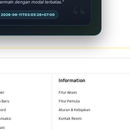
ermain dengan modal terbatas."
2026-06-11T03:05:26+07:00
Information
ber
Fitur Akses
n Baru
Fitur Pemula
ord
Aturan & Kebijakan
ansaksi
Kontak Resmi
kasi