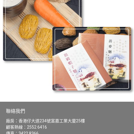
聯絡我們
廠房：香港仔大道234號富嘉工業大廈25樓
顧客熱線：
2552 6416
傳真：3422 8366