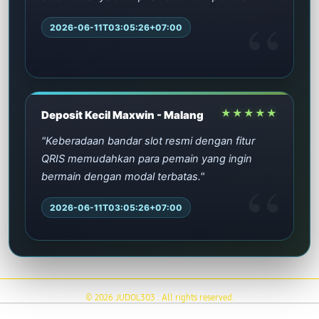
2026-06-11T03:05:26+07:00
★★★★★
Deposit Kecil Maxwin - Malang
"Keberadaan bandar slot resmi dengan fitur
QRIS memudahkan para pemain yang ingin
bermain dengan modal terbatas."
2026-06-11T03:05:26+07:00
© 2026 JUDOL303 . All rights reserved.