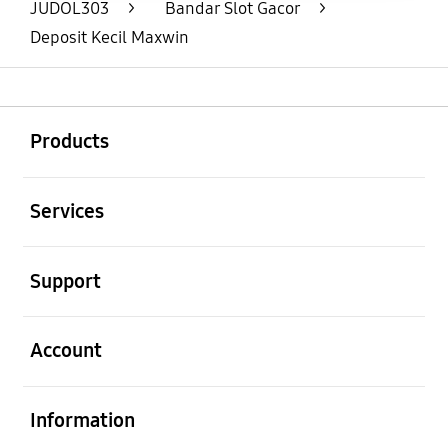
JUDOL303
>
Bandar Slot Gacor
>
Deposit Kecil Maxwin
Buka
Footer Navigation
Products
Buka
Services
Buka
Support
Buka
Account
Buka
Information