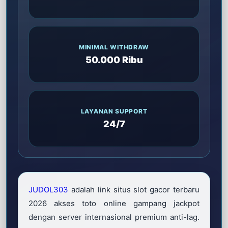
MINIMAL WITHDRAW
50.000 Ribu
LAYANAN SUPPORT
24/7
JUDOL303
adalah link situs slot gacor terbaru
2026 akses toto online gampang jackpot
dengan server internasional premium anti-lag.