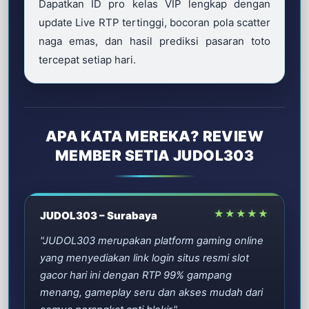
Dapatkan ID pro kelas VIP lengkap dengan
update Live RTP tertinggi, bocoran pola scatter
naga emas, dan hasil prediksi pasaran toto
tercepat setiap hari.
APA KATA MEREKA? REVIEW
MEMBER SETIA JUDOL303
★★★★★
JUDOL303 – Surabaya
"JUDOL303 merupakan platform gaming online
yang menyediakan link login situs resmi slot
gacor hari ini dengan RTP 99% gampang
menang, gameplay seru dan akses mudah dari