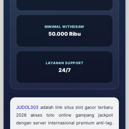
MINIMAL WITHDRAW
50.000 Ribu
LAYANAN SUPPORT
24/7
JUDOL303
adalah link situs slot gacor terbaru
2026 akses toto online gampang jackpot
dengan server internasional premium anti-lag.