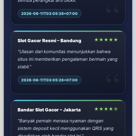
semua perangkat anti blokir."
2026-06-11T03:05:26+07:00
★★★★★
Slot Gacor Resmi – Bandung
"Ulasan dari komunitas menunjukkan bahwa
situs ini memberikan pengalaman bermain yang
stabil."
2026-06-11T03:05:26+07:00
★★★★☆
Bandar Slot Gacor – Jakarta
"Banyak pemain merasa nyaman dengan
sistem deposit kecil menggunakan QRIS yang