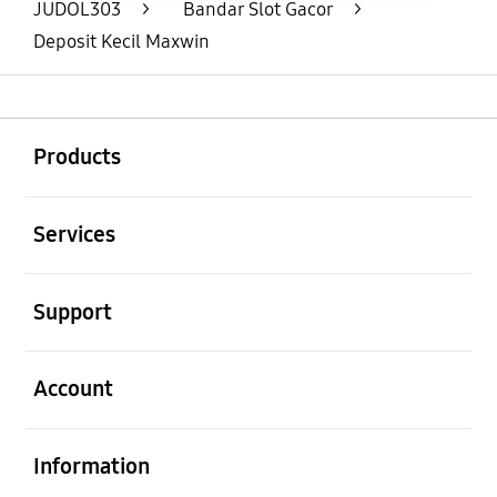
JUDOL303
>
Bandar Slot Gacor
>
Deposit Kecil Maxwin
Buka
Footer Navigation
Products
Buka
Services
Buka
Support
Buka
Account
Buka
Information