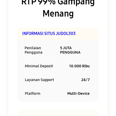
RTP 99% Gampang
Menang
INFORMASI SITUS JUDOL303
Penilaian
5 JUTA
Pengguna
PENGGUNA
Minimal Deposit
10.000 Ribu
Layanan Support
24/7
Platform
Multi-Device