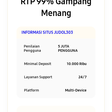
RTP 99% Gampang
Menang
INFORMASI SITUS JUDOL303
Penilaian
5 JUTA
Pengguna
PENGGUNA
Minimal Deposit
10.000 Ribu
Layanan Support
24/7
Platform
Multi-Device