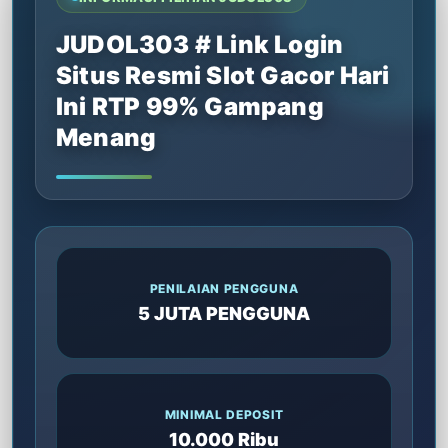
JUDOL303 # Link Login
Situs Resmi Slot Gacor Hari
Ini RTP 99% Gampang
Menang
PENILAIAN PENGGUNA
5 JUTA PENGGUNA
MINIMAL DEPOSIT
10.000 Ribu