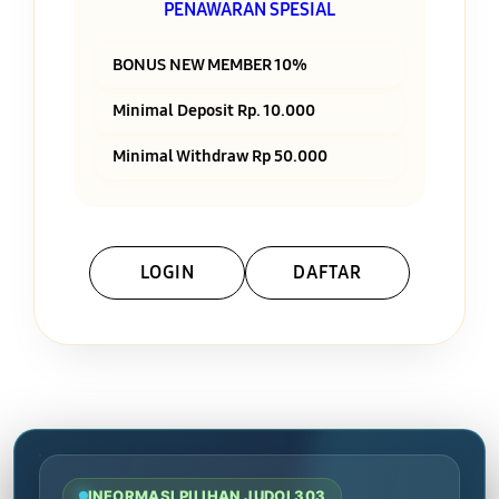
PENAWARAN SPESIAL
BONUS NEW MEMBER 10%
Minimal Deposit Rp. 10.000
Minimal Withdraw Rp 50.000
LOGIN
DAFTAR
Layer Popup Close
INFORMASI PILIHAN JUDOL303