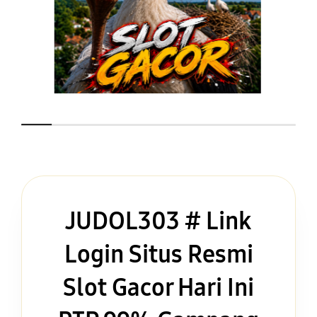
JUDOL303 # Link
Login Situs Resmi
Slot Gacor Hari Ini