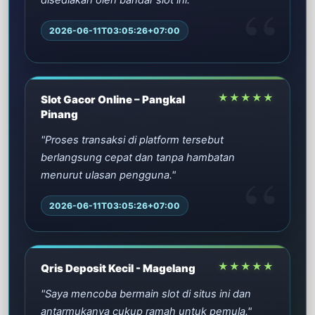
disediakan oleh bandar slot ini."
2026-06-11T03:05:26+07:00
★★★★★
Slot Gacor Online – Pangkal
Pinang
"Proses transaksi di platform tersebut
berlangsung cepat dan tanpa hambatan
menurut ulasan pengguna."
2026-06-11T03:05:26+07:00
★★★★★
Qris Deposit Kecil - Magelang
"Saya mencoba bermain slot di situs ini dan
antarmukanya cukup ramah untuk pemula."