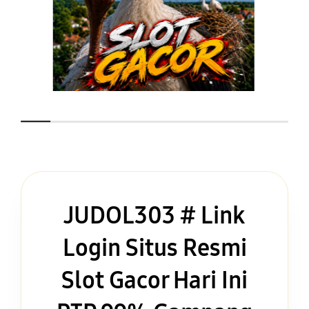
JUDOL303 # Link
Login Situs Resmi
Slot Gacor Hari Ini