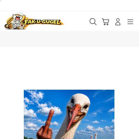
Skip
to
content
Cari
Troli
Login
Navigation
Buka Info Lebih Lanjut