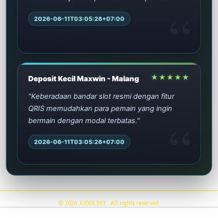
2026-06-11T03:05:26+07:00
★★★★★
Deposit Kecil Maxwin - Malang
"Keberadaan bandar slot resmi dengan fitur
QRIS memudahkan para pemain yang ingin
bermain dengan modal terbatas."
2026-06-11T03:05:26+07:00
© 2026 JUDOL303 . All rights reserved.