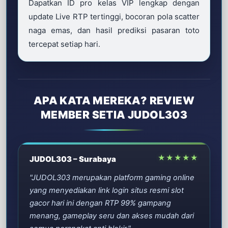
Dapatkan ID pro kelas VIP lengkap dengan
update Live RTP tertinggi, bocoran pola scatter
naga emas, dan hasil prediksi pasaran toto
tercepat setiap hari.
APA KATA MEREKA? REVIEW
MEMBER SETIA JUDOL303
★★★★★
JUDOL303 – Surabaya
"JUDOL303 merupakan platform gaming online
yang menyediakan link login situs resmi slot
gacor hari ini dengan RTP 99% gampang
menang, gameplay seru dan akses mudah dari