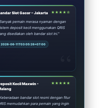
★★★★☆
andar Slot Gacor – Jakarta
Banyak pemain merasa nyaman dengan
istem deposit kecil menggunakan QRIS
ang disediakan oleh bandar slot ini."
2026-06-11T03:05:26+07:00
★★★★★
eposit Kecil Maxwin -
alang
Keberadaan bandar slot resmi dengan fitur
RIS memudahkan para pemain yang ingin