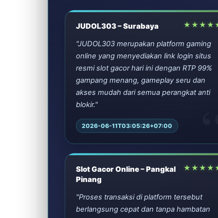
★★★★
JUDOL303 – Surabaya
"JUDOL303 merupakan platform gaming
online yang menyediakan link login situs
resmi slot gacor hari ini dengan RTP 99%
gampang menang, gameplay seru dan
akses mudah dari semua perangkat anti
blokir."
2026-06-11T03:05:26+07:00
★★★★
Slot Gacor Online – Pangkal
Pinang
"Proses transaksi di platform tersebut
berlangsung cepat dan tanpa hambatan