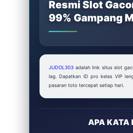
Resmi Slot Gacor
99% Gampang 
JUDOL303
adalah link situs slot g
lag. Dapatkan ID pro kelas VIP len
pasaran toto tercepat setiap hari.
APA KATA 