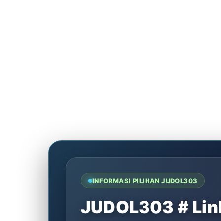
Layer Popup Close
INFORMASI PILIHAN JUDOL303
JUDOL303 # Link