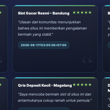
★
★★★★★
Slot Gacor Resmi – Bandung
B
"Ulasan dari komunitas menunjukkan
"
bahwa situs ini memberikan pengalaman
s
bermain yang stabil."
y
2026-06-11T03:05:26+07:00
★
★★★★★
Qris Deposit Kecil - Magelang
D
M
"Saya mencoba bermain slot di situs ini dan
"
antarmukanya cukup ramah untuk pemula."
Q