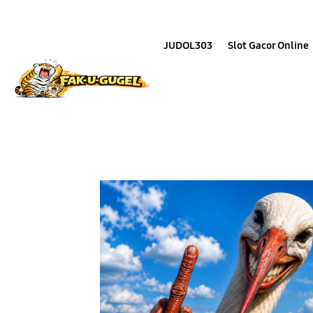
Skip
to
content
JUDOL303
Slot Gacor Online
Buka Info Lebih Lanjut