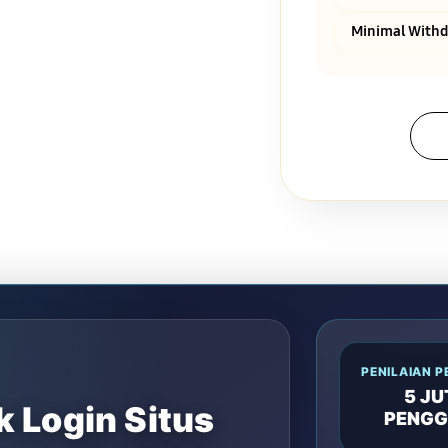
Minimal Withd
PENILAIAN 
5 JU
 Login Situs
PENG