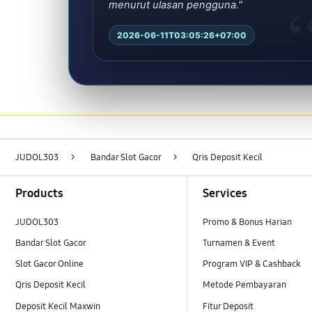
menurut ulasan pengguna."
2026-06-11T03:05:26+07:00
JUDOL303
>
Bandar Slot Gacor
>
Qris Deposit Kecil
Footer Navigation
Products
Services
JUDOL303
Promo & Bonus Harian
Bandar Slot Gacor
Turnamen & Event
Slot Gacor Online
Program VIP & Cashback
Qris Deposit Kecil
Metode Pembayaran
Deposit Kecil Maxwin
Fitur Deposit