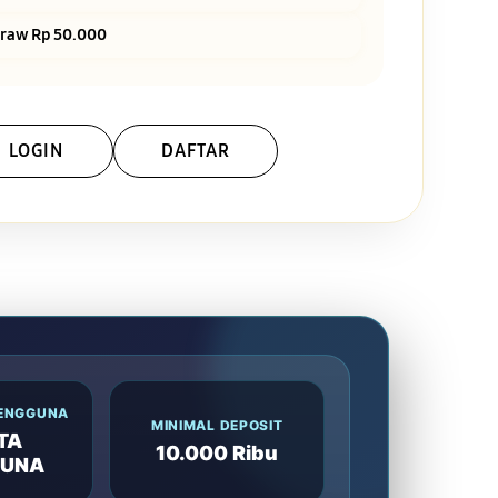
raw Rp 50.000
LOGIN
DAFTAR
PENGGUNA
MINIMAL DEPOSIT
TA
10.000 Ribu
GUNA