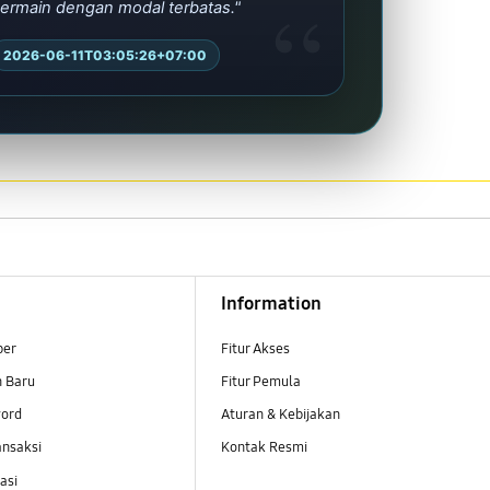
ermain dengan modal terbatas."
2026-06-11T03:05:26+07:00
Information
ber
Fitur Akses
n Baru
Fitur Pemula
ord
Aturan & Kebijakan
ansaksi
Kontak Resmi
kasi