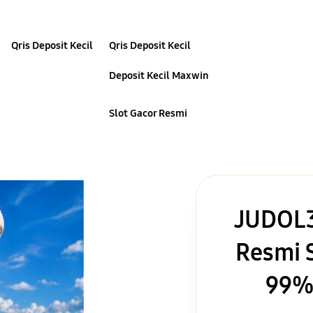
Qris Deposit Kecil
Qris Deposit Kecil
Deposit Kecil Maxwin
Slot Gacor Resmi
JUDOL3
Resmi S
99%