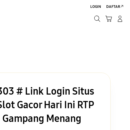
LOGIN
DAFTAR
Cari
Troli
Login/Sign-Up
Cari
03 # Link Login Situs
lot Gacor Hari Ini RTP
 Gampang Menang