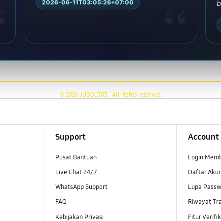
2026-06-11T03:05:26+07:00
b
© 2026 JUDOL303 . All rights reserved.
Support
Account
Pusat Bantuan
Login Mem
Live Chat 24/7
Daftar Aku
WhatsApp Support
Lupa Passw
FAQ
Riwayat Tr
Kebijakan Privasi
Fitur Verifi