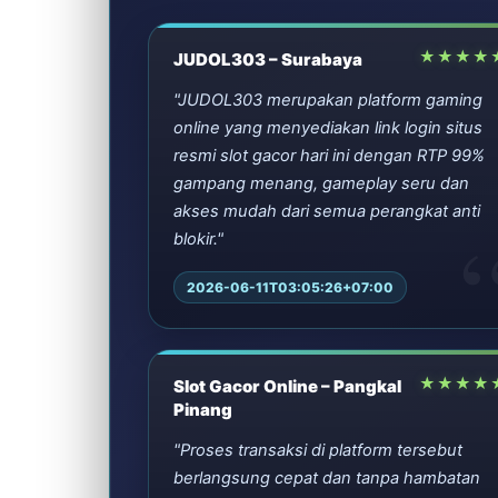
★★★★
JUDOL303 – Surabaya
"JUDOL303 merupakan platform gaming
online yang menyediakan link login situs
resmi slot gacor hari ini dengan RTP 99%
gampang menang, gameplay seru dan
akses mudah dari semua perangkat anti
blokir."
2026-06-11T03:05:26+07:00
★★★★
Slot Gacor Online – Pangkal
Pinang
"Proses transaksi di platform tersebut
berlangsung cepat dan tanpa hambatan