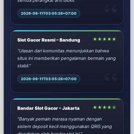
semua perangkat anti blokir."
2026-06-11T03:05:26+07:00
★★★★★
Slot Gacor Resmi – Bandung
"Ulasan dari komunitas menunjukkan bahwa
situs ini memberikan pengalaman bermain yang
stabil."
2026-06-11T03:05:26+07:00
★★★★☆
Bandar Slot Gacor – Jakarta
"Banyak pemain merasa nyaman dengan
sistem deposit kecil menggunakan QRIS yang