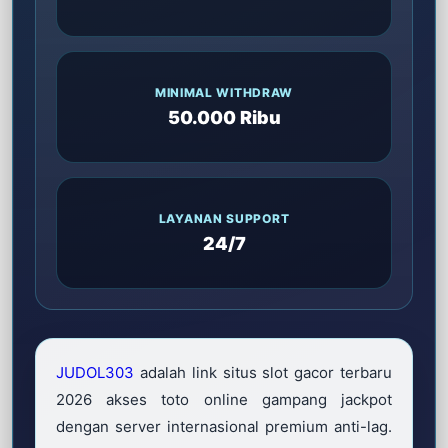
MINIMAL WITHDRAW
50.000 Ribu
LAYANAN SUPPORT
24/7
JUDOL303
adalah link situs slot gacor terbaru
2026 akses toto online gampang jackpot
dengan server internasional premium anti-lag.