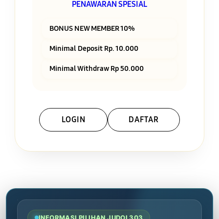
PENAWARAN SPESIAL
BONUS NEW MEMBER 10%
Minimal Deposit Rp. 10.000
Minimal Withdraw Rp 50.000
LOGIN
DAFTAR
Layer Popup Close
INFORMASI PILIHAN JUDOL303