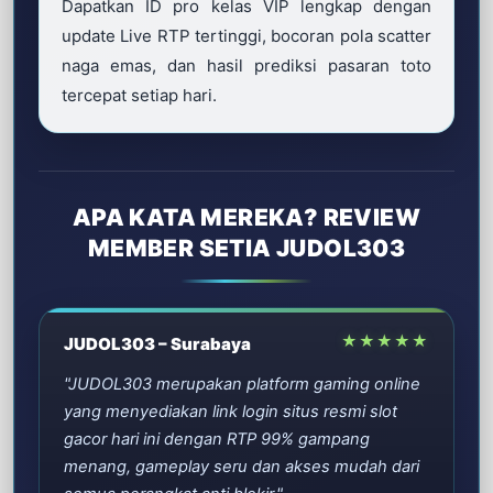
Dapatkan ID pro kelas VIP lengkap dengan
update Live RTP tertinggi, bocoran pola scatter
naga emas, dan hasil prediksi pasaran toto
tercepat setiap hari.
APA KATA MEREKA? REVIEW
MEMBER SETIA JUDOL303
★★★★★
JUDOL303 – Surabaya
"JUDOL303 merupakan platform gaming online
yang menyediakan link login situs resmi slot
gacor hari ini dengan RTP 99% gampang
menang, gameplay seru dan akses mudah dari