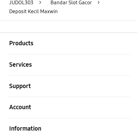
JUDOL303
>
Bandar Slot Gacor
>
Deposit Kecil Maxwin
Buka
Footer Navigation
Products
Buka
Services
Buka
Support
Buka
Account
Buka
Information