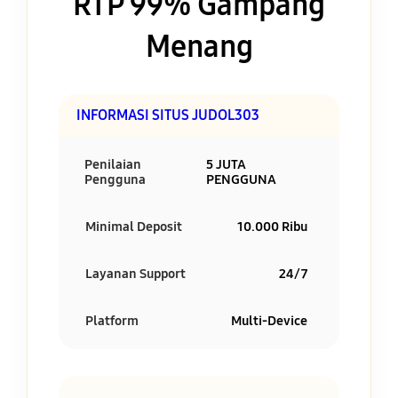
RTP 99% Gampang
Menang
INFORMASI SITUS JUDOL303
Penilaian
5 JUTA
Pengguna
PENGGUNA
Minimal Deposit
10.000 Ribu
Layanan Support
24/7
Platform
Multi-Device