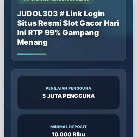
JUDOL303 # Link Login
Situs Resmi Slot Gacor Hari
Ini RTP 99% Gampang
Menang
PENILAIAN PENGGUNA
5 JUTA PENGGUNA
MINIMAL DEPOSIT
10.000 Ribu