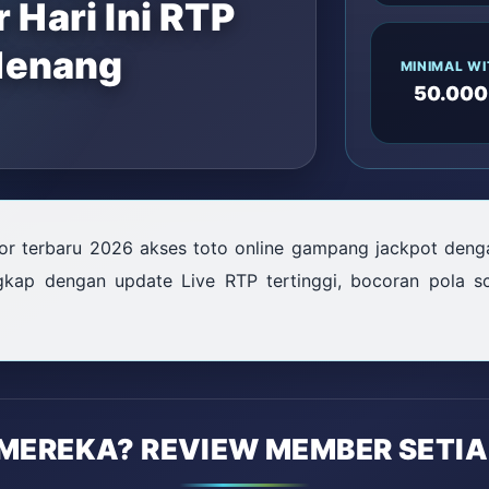
 Hari Ini RTP
Menang
MINIMAL W
50.000
acor terbaru 2026 akses toto online gampang jackpot denga
gkap dengan update Live RTP tertinggi, bocoran pola sc
MEREKA? REVIEW MEMBER SETI