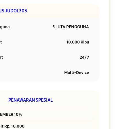
US JUDOL303
gguna
5 JUTA PENGGUNA
t
10.000 Ribu
rt
24/7
Multi-Device
PENAWARAN SPESIAL
EMBER 10%
it Rp. 10.000