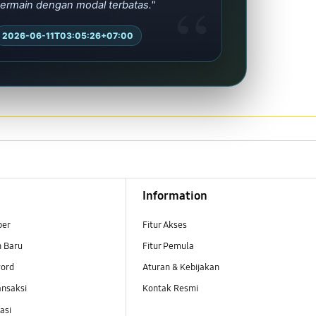
ermain dengan modal terbatas."
2026-06-11T03:05:26+07:00
Information
ber
Fitur Akses
n Baru
Fitur Pemula
ord
Aturan & Kebijakan
ansaksi
Kontak Resmi
kasi