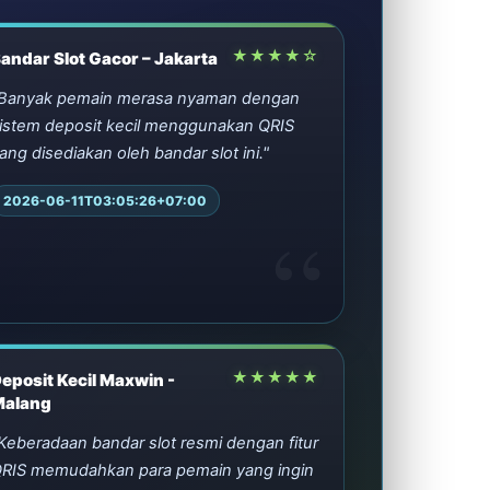
★★★★☆
andar Slot Gacor – Jakarta
Banyak pemain merasa nyaman dengan
istem deposit kecil menggunakan QRIS
ang disediakan oleh bandar slot ini."
2026-06-11T03:05:26+07:00
★★★★★
eposit Kecil Maxwin -
alang
Keberadaan bandar slot resmi dengan fitur
RIS memudahkan para pemain yang ingin