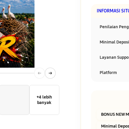
INFORMASI SIT
Penilaian Pen
Minimal Deposi
Layanan Suppo
Sebelumnya
Berikutnya
Platform
+4 lebih
banyak
BONUS NEW M
Minimal Depos