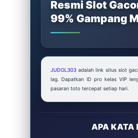
Resmi Slot Gacor
99% Gampang 
JUDOL303
adalah link situs slot g
lag. Dapatkan ID pro kelas VIP len
pasaran toto tercepat setiap hari.
APA KATA 