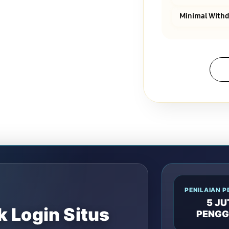
Minimal Withd
PENILAIAN 
5 JU
 Login Situs
PENG