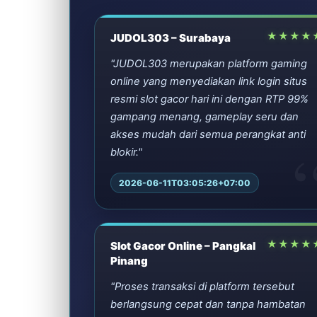
★★★★
JUDOL303 – Surabaya
"JUDOL303 merupakan platform gaming
online yang menyediakan link login situs
resmi slot gacor hari ini dengan RTP 99%
gampang menang, gameplay seru dan
akses mudah dari semua perangkat anti
blokir."
2026-06-11T03:05:26+07:00
★★★★
Slot Gacor Online – Pangkal
Pinang
"Proses transaksi di platform tersebut
berlangsung cepat dan tanpa hambatan