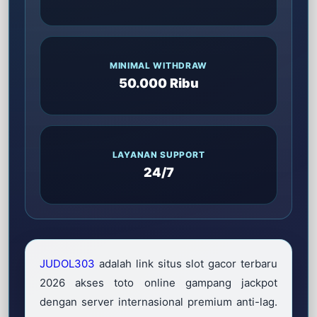
MINIMAL WITHDRAW
50.000 Ribu
LAYANAN SUPPORT
24/7
JUDOL303
adalah link situs slot gacor terbaru
2026 akses toto online gampang jackpot
dengan server internasional premium anti-lag.