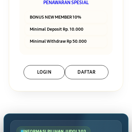
PENAWARAN SPESIAL
BONUS NEW MEMBER 10%
Minimal Deposit Rp. 10.000
Minimal Withdraw Rp 50.000
LOGIN
DAFTAR
Layer Popup Close
INFORMASI PILIHAN JUDOL303