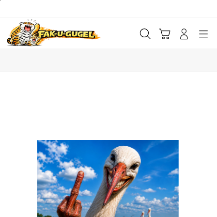
Skip
to
content
Cari
Troli
Login
Navigation
Buka Info Lebih Lanjut