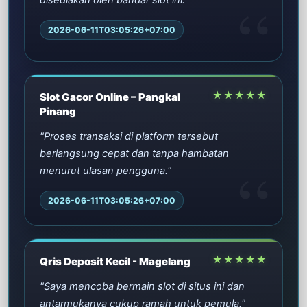
disediakan oleh bandar slot ini."
2026-06-11T03:05:26+07:00
★★★★★
Slot Gacor Online – Pangkal
Pinang
"Proses transaksi di platform tersebut
berlangsung cepat dan tanpa hambatan
menurut ulasan pengguna."
2026-06-11T03:05:26+07:00
★★★★★
Qris Deposit Kecil - Magelang
"Saya mencoba bermain slot di situs ini dan
antarmukanya cukup ramah untuk pemula."