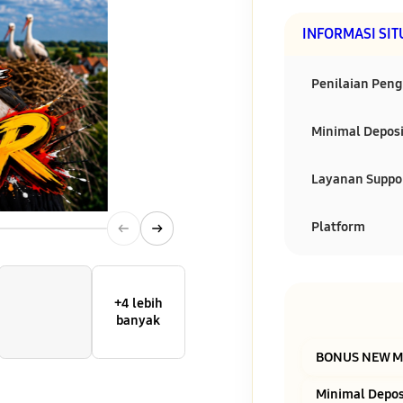
INFORMASI SIT
Penilaian Pen
Minimal Deposi
Layanan Suppo
Sebelumnya
Berikutnya
Platform
+4 lebih
banyak
BONUS NEW M
Minimal Depos