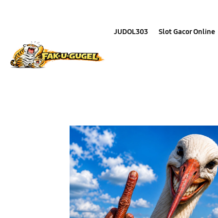
Skip
to
content
JUDOL303
Slot Gacor Online
Buka Info Lebih Lanjut