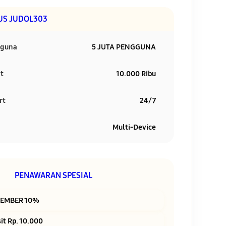
US JUDOL303
gguna
5 JUTA PENGGUNA
t
10.000 Ribu
rt
24/7
Multi-Device
PENAWARAN SPESIAL
EMBER 10%
it Rp. 10.000