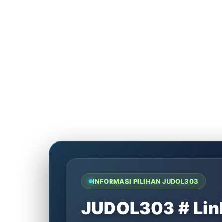
Layer Popup Close
INFORMASI PILIHAN JUDOL303
JUDOL303 # Link