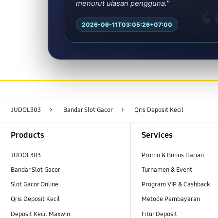
menurut ulasan pengguna."
2026-06-11T03:05:26+07:00
JUDOL303
>
Bandar Slot Gacor
>
Qris Deposit Kecil
Footer Navigation
Products
Services
JUDOL303
Promo & Bonus Harian
Bandar Slot Gacor
Turnamen & Event
Slot Gacor Online
Program VIP & Cashback
Qris Deposit Kecil
Metode Pembayaran
Deposit Kecil Maxwin
Fitur Deposit