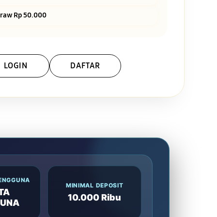
raw Rp 50.000
LOGIN
DAFTAR
PENGGUNA
MINIMAL DEPOSIT
TA
10.000 Ribu
GUNA