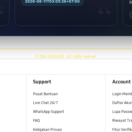
2026-06-11T03:05:26+07:00
b
© 2026 JUDOL303 . All rights reserved.
Support
Account
Pusat Bantuan
Login Mem
Live Chat 24/7
Daftar Aku
WhatsApp Support
Lupa Passw
FAQ
Riwayat Tr
Kebijakan Privasi
Fitur Verifi