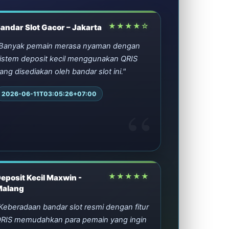
★★★★☆
andar Slot Gacor – Jakarta
Banyak pemain merasa nyaman dengan
istem deposit kecil menggunakan QRIS
ang disediakan oleh bandar slot ini."
2026-06-11T03:05:26+07:00
★★★★★
eposit Kecil Maxwin -
alang
Keberadaan bandar slot resmi dengan fitur
RIS memudahkan para pemain yang ingin