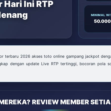
 Hari Ini RTP
Menang
MINIMAL W
50.000
acor terbaru 2026 akses toto online gampang jackpot denga
gkap dengan update Live RTP tertinggi, bocoran pola sc
MEREKA? REVIEW MEMBER SETI