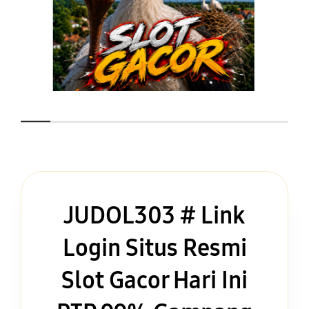
JUDOL303 # Link
Login Situs Resmi
Slot Gacor Hari Ini