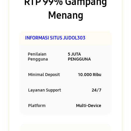
RTP 99% Gampang
Menang
INFORMASI SITUS JUDOL303
Penilaian
5 JUTA
Pengguna
PENGGUNA
Minimal Deposit
10.000 Ribu
Layanan Support
24/7
Platform
Multi-Device