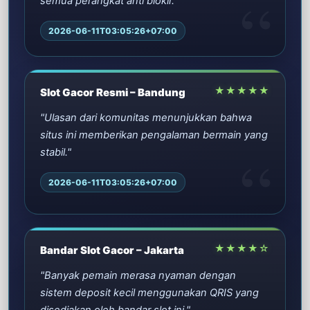
semua perangkat anti blokir."
2026-06-11T03:05:26+07:00
★★★★★
Slot Gacor Resmi – Bandung
"Ulasan dari komunitas menunjukkan bahwa
situs ini memberikan pengalaman bermain yang
stabil."
2026-06-11T03:05:26+07:00
★★★★☆
Bandar Slot Gacor – Jakarta
"Banyak pemain merasa nyaman dengan
sistem deposit kecil menggunakan QRIS yang