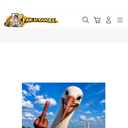
Skip
to
content
Cari
Troli
Login
Navigation
Buka Info Lebih Lanjut