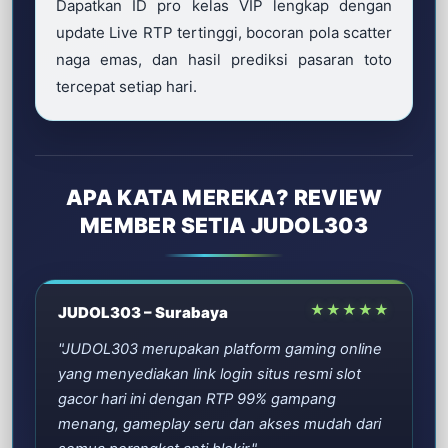
Dapatkan ID pro kelas VIP lengkap dengan
update Live RTP tertinggi, bocoran pola scatter
naga emas, dan hasil prediksi pasaran toto
tercepat setiap hari.
APA KATA MEREKA? REVIEW
MEMBER SETIA JUDOL303
★★★★★
JUDOL303 – Surabaya
"JUDOL303 merupakan platform gaming online
yang menyediakan link login situs resmi slot
gacor hari ini dengan RTP 99% gampang
menang, gameplay seru dan akses mudah dari