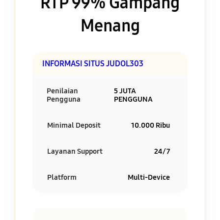
RTP 99% Gampang
Menang
INFORMASI SITUS JUDOL303
Penilaian
5 JUTA
Pengguna
PENGGUNA
Minimal Deposit
10.000 Ribu
Layanan Support
24/7
Platform
Multi-Device