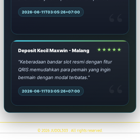
2026-06-11T03:05:26+07:00
★★★★★
Deposit Kecil Maxwin - Malang
"Keberadaan bandar slot resmi dengan fitur
QRIS memudahkan para pemain yang ingin
bermain dengan modal terbatas."
2026-06-11T03:05:26+07:00
© 2026 JUDOL303 . All rights reserved.