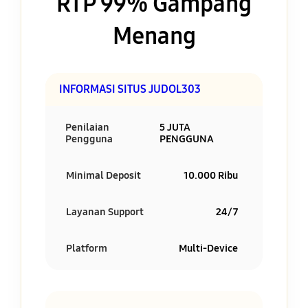
RTP 99% Gampang
Menang
INFORMASI SITUS JUDOL303
Penilaian
5 JUTA
Pengguna
PENGGUNA
Minimal Deposit
10.000 Ribu
Layanan Support
24/7
Platform
Multi-Device