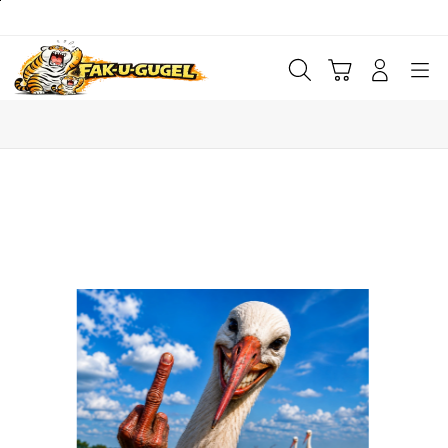
Skip
to
content
Cari
Troli
Login
Navigation
Buka Info Lebih Lanjut