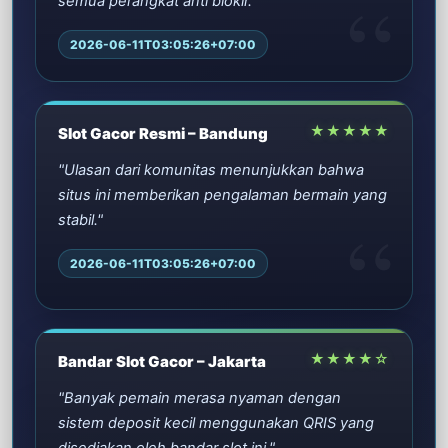
semua perangkat anti blokir."
2026-06-11T03:05:26+07:00
★★★★★
Slot Gacor Resmi – Bandung
"Ulasan dari komunitas menunjukkan bahwa
situs ini memberikan pengalaman bermain yang
stabil."
2026-06-11T03:05:26+07:00
★★★★☆
Bandar Slot Gacor – Jakarta
"Banyak pemain merasa nyaman dengan
sistem deposit kecil menggunakan QRIS yang