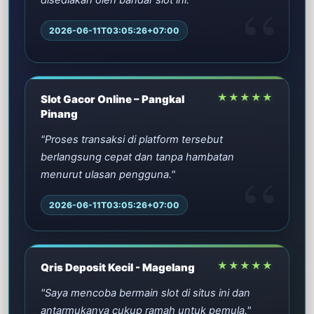
disediakan oleh bandar slot ini."
2026-06-11T03:05:26+07:00
★★★★★
Slot Gacor Online – Pangkal
Pinang
"Proses transaksi di platform tersebut
berlangsung cepat dan tanpa hambatan
menurut ulasan pengguna."
2026-06-11T03:05:26+07:00
★★★★★
Qris Deposit Kecil - Magelang
"Saya mencoba bermain slot di situs ini dan
antarmukanya cukup ramah untuk pemula."