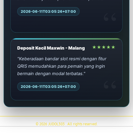
2026-06-11T03:05:26+07:00
★★★★★
Deposit Kecil Maxwin - Malang
"Keberadaan bandar slot resmi dengan fitur
QRIS memudahkan para pemain yang ingin
bermain dengan modal terbatas."
2026-06-11T03:05:26+07:00
© 2026 JUDOL303 . All rights reserved.