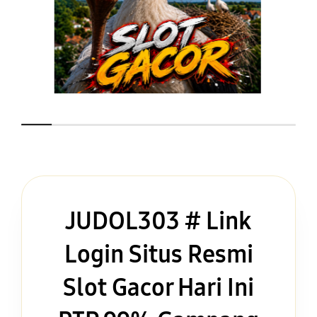
JUDOL303 # Link
Login Situs Resmi
Slot Gacor Hari Ini