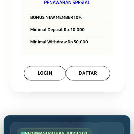
PENAWARAN SPESIAL
BONUS NEW MEMBER 10%
Minimal Deposit Rp. 10.000
Minimal Withdraw Rp 50.000
LOGIN
DAFTAR
Layer Popup Close
INFORMASI PILIHAN JUDOL303