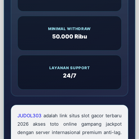
MINIMAL WITHDRAW
50.000 Ribu
LAYANAN SUPPORT
24/7
JUDOL303
adalah link situs slot gacor terbaru
2026 akses toto online gampang jackpot
dengan server internasional premium anti-lag.