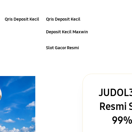
Qris Deposit Kecil
Qris Deposit Kecil
Deposit Kecil Maxwin
Slot Gacor Resmi
JUDOL3
Resmi S
99%