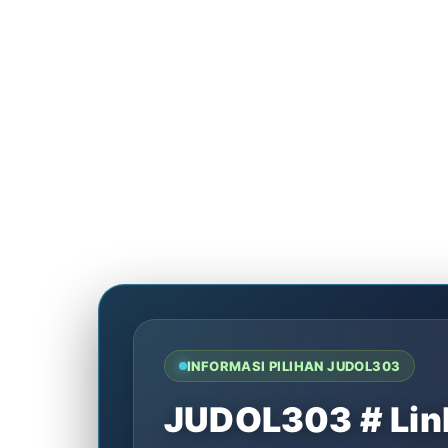
Layer Popup Close
INFORMASI PILIHAN JUDOL303
JUDOL303 # Link