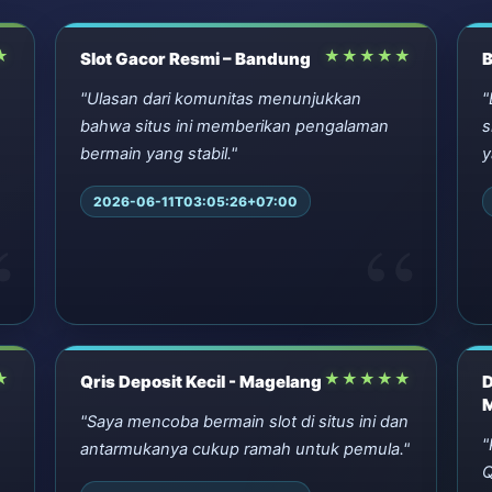
★
★★★★★
Slot Gacor Resmi – Bandung
B
"Ulasan dari komunitas menunjukkan
"
bahwa situs ini memberikan pengalaman
s
bermain yang stabil."
y
2026-06-11T03:05:26+07:00
★
★★★★★
Qris Deposit Kecil - Magelang
D
M
"Saya mencoba bermain slot di situs ini dan
"
antarmukanya cukup ramah untuk pemula."
Q