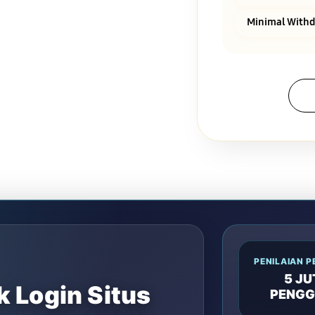
Minimal Withd
PENILAIAN 
5 JU
 Login Situs
PENG