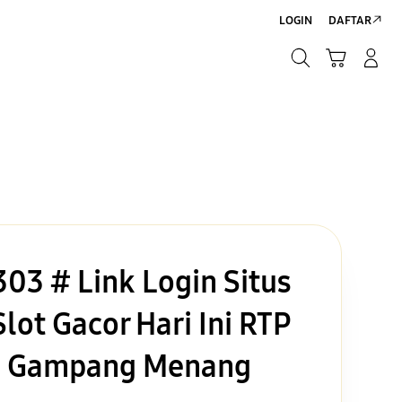
LOGIN
DAFTAR
Cari
Troli
Login/Sign-Up
Cari
03 # Link Login Situs
lot Gacor Hari Ini RTP
 Gampang Menang