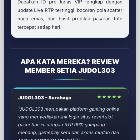
Dapatkan ID pro kelas VIP lengkap dengan
update Live RTP tertinggi, bocoran pola scatter
naga emas, dan hasil prediksi pasaran toto
tercepat setiap hari.
APA KATA MEREKA? REVIEW
MEMBER SETIA JUDOL303
★★★★★
JUDOL303 – Surabaya
"JUDOL303 merupakan platform gaming online
yang menyediakan link login situs resmi slot
gacor hari ini dengan RTP 99% gampang
menang, gameplay seru dan akses mudah dari