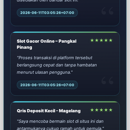
disediakan oleh bandar slot ini."
2026-06-11T03:05:26+07:00
★★★★★
Slot Gacor Online – Pangkal
Pinang
"Proses transaksi di platform tersebut
berlangsung cepat dan tanpa hambatan
menurut ulasan pengguna."
2026-06-11T03:05:26+07:00
★★★★★
Qris Deposit Kecil - Magelang
"Saya mencoba bermain slot di situs ini dan
antarmukanya cukup ramah untuk pemula."