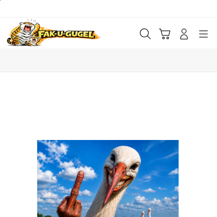
Skip
to
content
Cari
Troli
Login
Navigation
Buka Info Lebih Lanjut