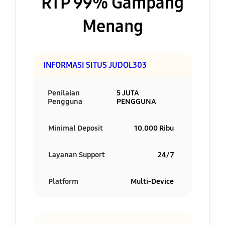
RTP 99% Gampang
Menang
INFORMASI SITUS JUDOL303
Penilaian
5 JUTA
Pengguna
PENGGUNA
Minimal Deposit
10.000 Ribu
Layanan Support
24/7
Platform
Multi-Device