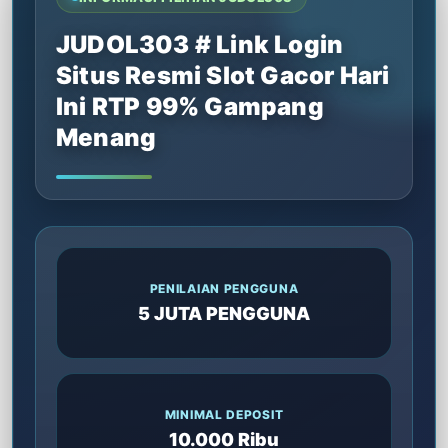
JUDOL303 # Link Login
Situs Resmi Slot Gacor Hari
Ini RTP 99% Gampang
Menang
PENILAIAN PENGGUNA
5 JUTA PENGGUNA
MINIMAL DEPOSIT
10.000 Ribu