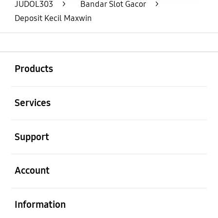
JUDOL303
>
Bandar Slot Gacor
>
Deposit Kecil Maxwin
Buka
Footer Navigation
Products
Buka
Services
Buka
Support
Buka
Account
Buka
Information