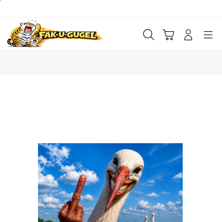
Skip
to
content
Cari
Troli
Login
Navigation
Buka Info Lebih Lanjut