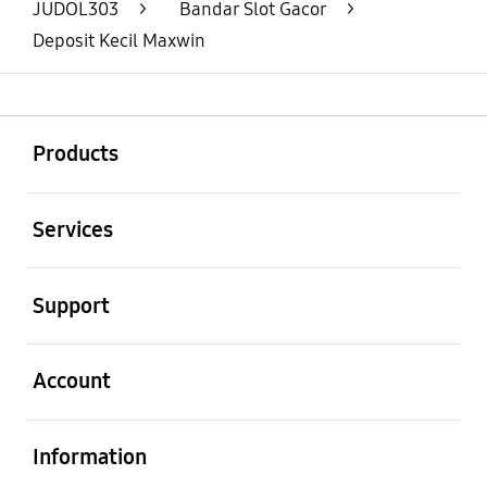
JUDOL303
>
Bandar Slot Gacor
>
Deposit Kecil Maxwin
Buka
Footer Navigation
Products
Buka
Services
Buka
Support
Buka
Account
Buka
Information