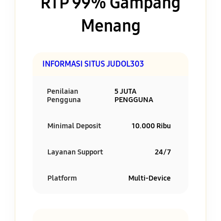
RTP 99% Gampang
Menang
INFORMASI SITUS JUDOL303
Penilaian
5 JUTA
Pengguna
PENGGUNA
Minimal Deposit
10.000 Ribu
Layanan Support
24/7
Platform
Multi-Device