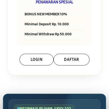
PENAWARAN SPESIAL
BONUS NEW MEMBER 10%
Minimal Deposit Rp. 10.000
Minimal Withdraw Rp 50.000
LOGIN
DAFTAR
Layer Popup Close
INFORMASI PILIHAN JUDOL303