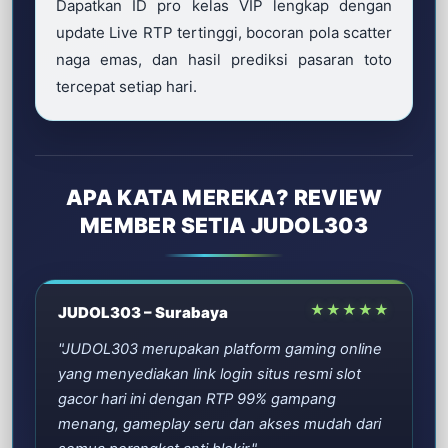
Dapatkan ID pro kelas VIP lengkap dengan
update Live RTP tertinggi, bocoran pola scatter
naga emas, dan hasil prediksi pasaran toto
tercepat setiap hari.
APA KATA MEREKA? REVIEW
MEMBER SETIA JUDOL303
★★★★★
JUDOL303 – Surabaya
"JUDOL303 merupakan platform gaming online
yang menyediakan link login situs resmi slot
gacor hari ini dengan RTP 99% gampang
menang, gameplay seru dan akses mudah dari