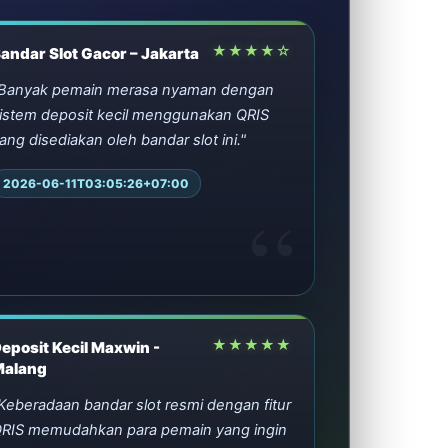
★★★★☆
andar Slot Gacor – Jakarta
Banyak pemain merasa nyaman dengan
istem deposit kecil menggunakan QRIS
ang disediakan oleh bandar slot ini."
2026-06-11T03:05:26+07:00
★★★★★
eposit Kecil Maxwin -
alang
Keberadaan bandar slot resmi dengan fitur
RIS memudahkan para pemain yang ingin