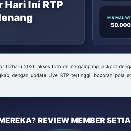
 Hari Ini RTP
Menang
MINIMAL W
50.000
acor terbaru 2026 akses toto online gampang jackpot denga
gkap dengan update Live RTP tertinggi, bocoran pola sc
MEREKA? REVIEW MEMBER SETI