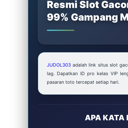
Resmi Slot Gacor
99% Gampang 
JUDOL303
adalah link situs slot g
lag. Dapatkan ID pro kelas VIP len
pasaran toto tercepat setiap hari.
APA KATA 