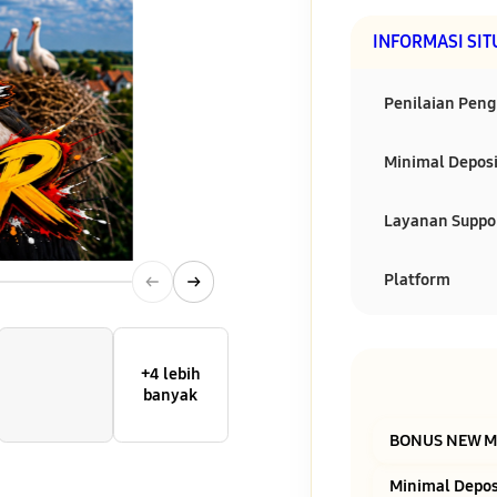
INFORMASI SIT
Penilaian Pen
Minimal Deposi
Layanan Suppo
Sebelumnya
Berikutnya
Platform
+4 lebih
banyak
BONUS NEW M
Minimal Depos