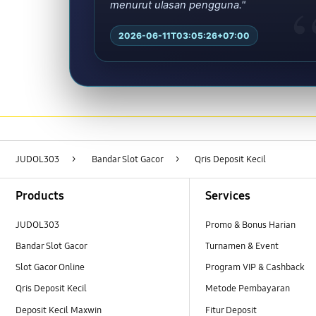
menurut ulasan pengguna."
2026-06-11T03:05:26+07:00
JUDOL303
>
Bandar Slot Gacor
>
Qris Deposit Kecil
Footer Navigation
Products
Services
JUDOL303
Promo & Bonus Harian
Bandar Slot Gacor
Turnamen & Event
Slot Gacor Online
Program VIP & Cashback
Qris Deposit Kecil
Metode Pembayaran
Deposit Kecil Maxwin
Fitur Deposit