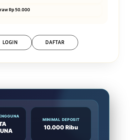
raw Rp 50.000
LOGIN
DAFTAR
PENGGUNA
MINIMAL DEPOSIT
TA
10.000 Ribu
GUNA