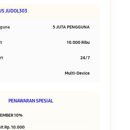
US JUDOL303
gguna
5 JUTA PENGGUNA
t
10.000 Ribu
rt
24/7
Multi-Device
PENAWARAN SPESIAL
EMBER 10%
it Rp. 10.000