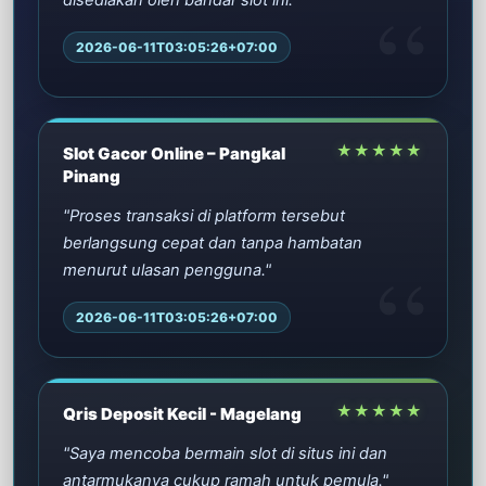
disediakan oleh bandar slot ini."
2026-06-11T03:05:26+07:00
★★★★★
Slot Gacor Online – Pangkal
Pinang
"Proses transaksi di platform tersebut
berlangsung cepat dan tanpa hambatan
menurut ulasan pengguna."
2026-06-11T03:05:26+07:00
★★★★★
Qris Deposit Kecil - Magelang
"Saya mencoba bermain slot di situs ini dan
antarmukanya cukup ramah untuk pemula."