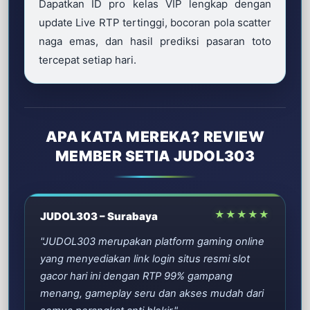
Dapatkan ID pro kelas VIP lengkap dengan
update Live RTP tertinggi, bocoran pola scatter
naga emas, dan hasil prediksi pasaran toto
tercepat setiap hari.
APA KATA MEREKA? REVIEW
MEMBER SETIA JUDOL303
★★★★★
JUDOL303 – Surabaya
"JUDOL303 merupakan platform gaming online
yang menyediakan link login situs resmi slot
gacor hari ini dengan RTP 99% gampang
menang, gameplay seru dan akses mudah dari