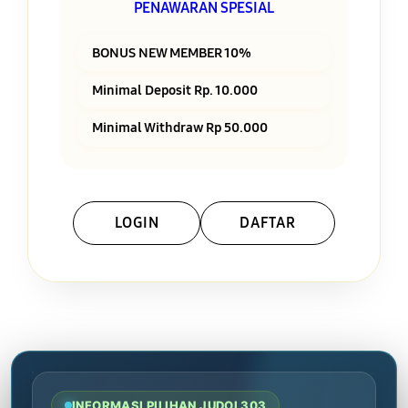
PENAWARAN SPESIAL
BONUS NEW MEMBER 10%
Minimal Deposit Rp. 10.000
Minimal Withdraw Rp 50.000
LOGIN
DAFTAR
Layer Popup Close
INFORMASI PILIHAN JUDOL303