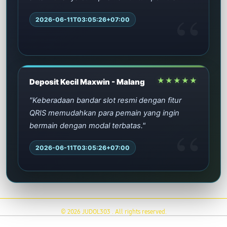
2026-06-11T03:05:26+07:00
★★★★★
Deposit Kecil Maxwin - Malang
"Keberadaan bandar slot resmi dengan fitur
QRIS memudahkan para pemain yang ingin
bermain dengan modal terbatas."
2026-06-11T03:05:26+07:00
© 2026 JUDOL303 . All rights reserved.