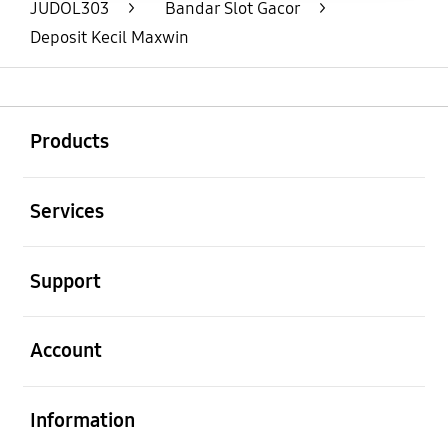
JUDOL303
>
Bandar Slot Gacor
>
Deposit Kecil Maxwin
Buka
Footer Navigation
Products
Buka
Services
Buka
Support
Buka
Account
Buka
Information