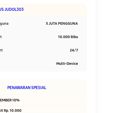
US JUDOL303
gguna
5 JUTA PENGGUNA
t
10.000 Ribu
rt
24/7
Multi-Device
PENAWARAN SPESIAL
EMBER 10%
it Rp. 10.000