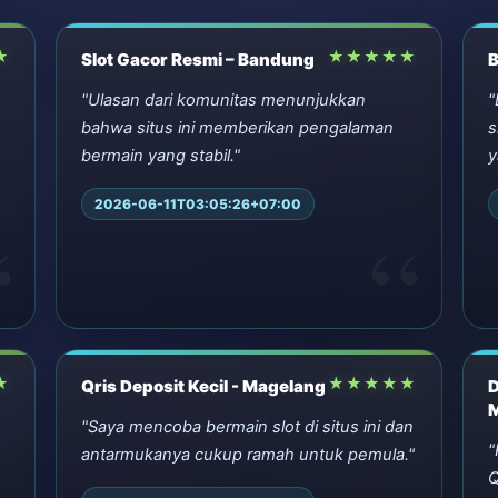
★
★★★★★
Slot Gacor Resmi – Bandung
B
"Ulasan dari komunitas menunjukkan
"
bahwa situs ini memberikan pengalaman
s
bermain yang stabil."
y
2026-06-11T03:05:26+07:00
★
★★★★★
Qris Deposit Kecil - Magelang
D
M
"Saya mencoba bermain slot di situs ini dan
"
antarmukanya cukup ramah untuk pemula."
Q