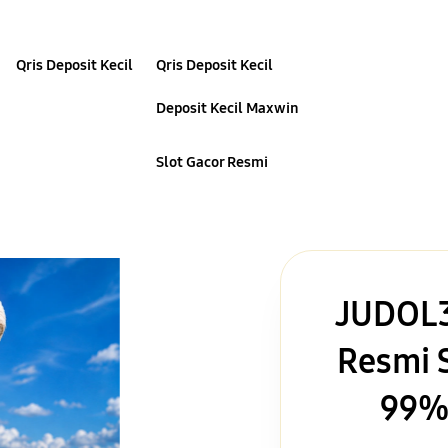
Qris Deposit Kecil
Qris Deposit Kecil
Deposit Kecil Maxwin
Slot Gacor Resmi
JUDOL3
Resmi S
99%