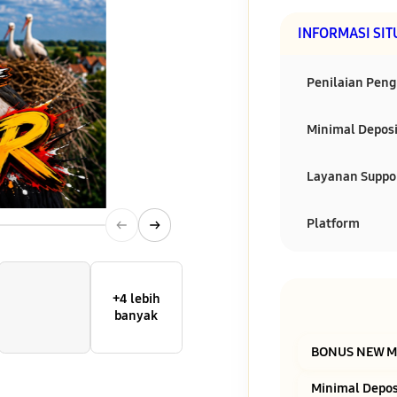
INFORMASI SIT
Penilaian Pen
Minimal Deposi
Layanan Suppo
Sebelumnya
Berikutnya
Platform
+4 lebih
banyak
BONUS NEW M
Minimal Depos