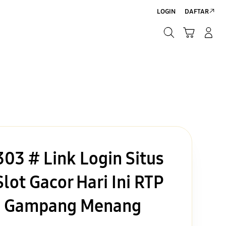
LOGIN
DAFTAR
Cari
Troli
Login/Sign-Up
Cari
03 # Link Login Situs
lot Gacor Hari Ini RTP
 Gampang Menang