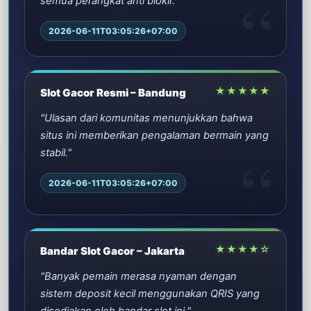
semua perangkat anti blokir."
2026-06-11T03:05:26+07:00
★★★★★
Slot Gacor Resmi – Bandung
"Ulasan dari komunitas menunjukkan bahwa
situs ini memberikan pengalaman bermain yang
stabil."
2026-06-11T03:05:26+07:00
★★★★☆
Bandar Slot Gacor – Jakarta
"Banyak pemain merasa nyaman dengan
sistem deposit kecil menggunakan QRIS yang