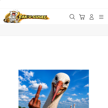
Skip
to
content
Cari
Troli
Login
Navigation
Buka Info Lebih Lanjut