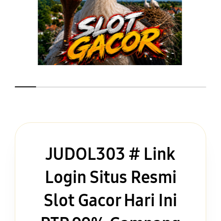
JUDOL303 # Link
Login Situs Resmi
Slot Gacor Hari Ini