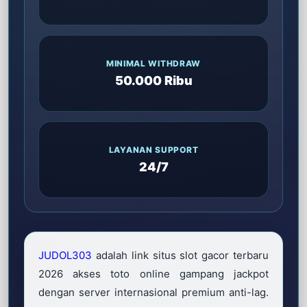
MINIMAL WITHDRAW
50.000 Ribu
LAYANAN SUPPORT
24/7
JUDOL303
adalah link situs slot gacor terbaru
2026 akses toto online gampang jackpot
dengan server internasional premium anti-lag.