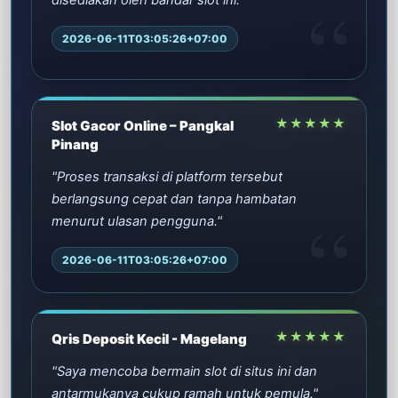
disediakan oleh bandar slot ini."
2026-06-11T03:05:26+07:00
★★★★★
Slot Gacor Online – Pangkal
Pinang
"Proses transaksi di platform tersebut
berlangsung cepat dan tanpa hambatan
menurut ulasan pengguna."
2026-06-11T03:05:26+07:00
★★★★★
Qris Deposit Kecil - Magelang
"Saya mencoba bermain slot di situs ini dan
antarmukanya cukup ramah untuk pemula."