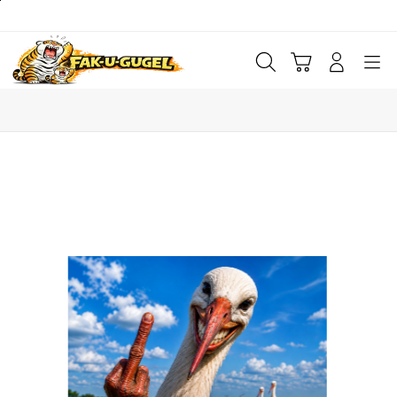
Skip
to
content
Cari
Troli
Login
Navigation
Buka Info Lebih Lanjut