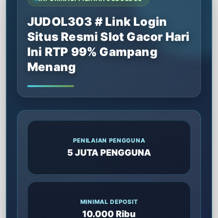
JUDOL303 # Link Login
Situs Resmi Slot Gacor Hari
Ini RTP 99% Gampang
Menang
PENILAIAN PENGGUNA
5 JUTA PENGGUNA
MINIMAL DEPOSIT
10.000 Ribu