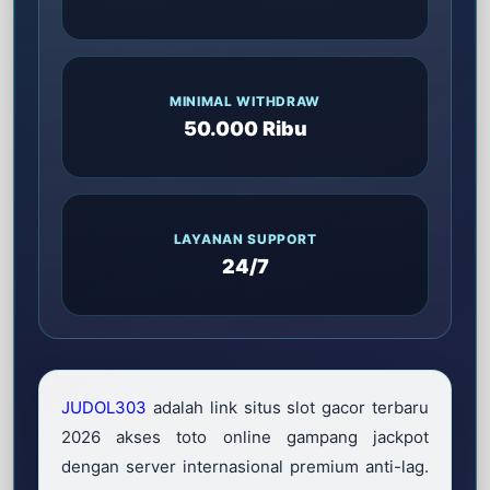
MINIMAL WITHDRAW
50.000 Ribu
LAYANAN SUPPORT
24/7
JUDOL303
adalah link situs slot gacor terbaru
2026 akses toto online gampang jackpot
dengan server internasional premium anti-lag.