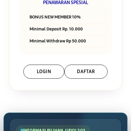
PENAWARAN SPESIAL
BONUS NEW MEMBER 10%
Minimal Deposit Rp. 10.000
Minimal Withdraw Rp 50.000
LOGIN
DAFTAR
Layer Popup Close
INFORMASI PILIHAN JUDOL303