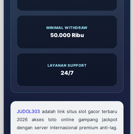
MINIMAL WITHDRAW
50.000 Ribu
LAYANAN SUPPORT
24/7
JUDOL303
adalah link situs slot gacor terbaru
2026 akses toto online gampang jackpot
dengan server internasional premium anti-lag.