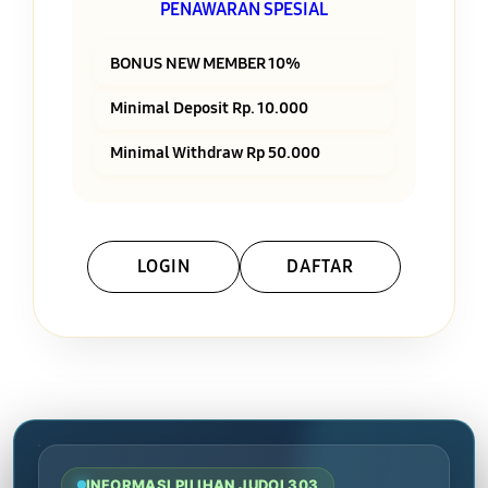
PENAWARAN SPESIAL
BONUS NEW MEMBER 10%
Minimal Deposit Rp. 10.000
Minimal Withdraw Rp 50.000
LOGIN
DAFTAR
Layer Popup Close
INFORMASI PILIHAN JUDOL303