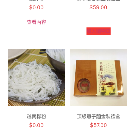
$
0.00
$
59.00
查看內容
加入購物車
越南檬粉
頂級蝦子麵金裝禮盒
$
0.00
$
57.00