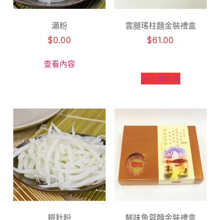
瀨粉
雲腿瑤柱麵金裝禮盒
$
0.00
$
61.00
查看內容
加入購物車
銀針粉
鮮味魚蓉麵金裝禮盒