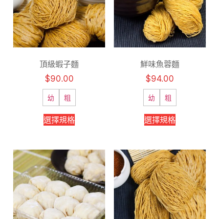
頂級蝦子麵
鮮味魚蓉麵
$
90.00
$
94.00
幼
粗
幼
粗
選擇規格
選擇規格