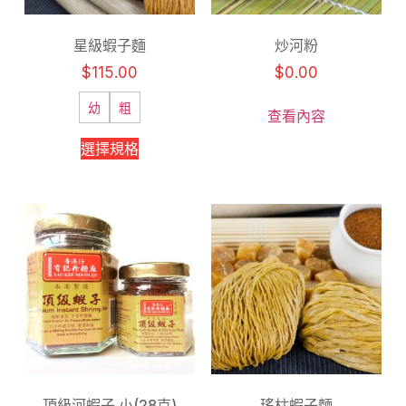
星級蝦子麵
炒河粉
$
115.00
$
0.00
幼
粗
查看內容
選擇規格
頂級河蝦子 小(28克)
瑤柱蝦子麵